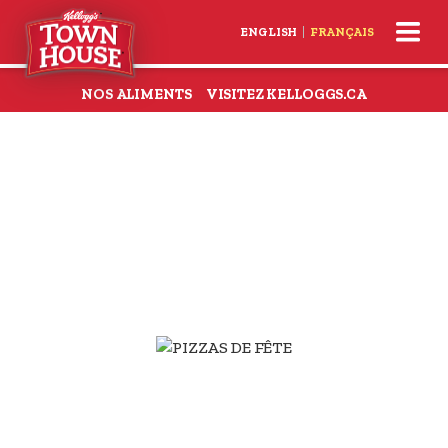
skip
ENGLISH
FRANÇAIS
to
main
content
NOS ALIMENTS
VISITEZ KELLOGGS.CA