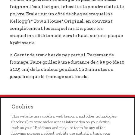
l’oignon, l’eau, l’origan, le basilic, la poudre d’ail et le
poivre. Étaler sur un côté de chaque craquelins
Kellogg’s* Town House* Original, en couvrant
complètement les craquelins. Disposer les
craquelins, côté tomate vers le haut, sur une plaque
à pâtisserie.
2. Garnir de tranches de pepperoni. Parsemer de
fromage. Faire griller à une distance de 4 à 5 po (de 10
à 12,5 cm) de la chaleur pendant 1 à 2 minutes ou
jusqu’à ce que le fromage soit fondu.
Cookies
This website uses cookies, web beacons, and other technologies
(“cookies”) to store and/or access information on your device,
such as your IP address, and may use them for any of the
following purposes: collect website use statistics, track your