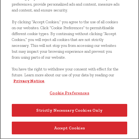
ACCUEIL
preferences, provide personalized ads and content, measure ads
and content, and ensure security.
NOS ALIMENTS
By clicking “Accept Cookies,” you agree to the use of all cookies
on our websites. Click “Cookie Preferences” to permit/disable
S'INSCRIRE
different cookie types. By continuing without clicking “Accept
Cookies,” you will reject all cookies that are not strictly
NOUS JOINDRE
necessary. This will not stop you from accessing our websites
but may impact your browsing experience and prevent you
COUPONS
from using parts of our website.
You have the right to withdraw your consent with effect for the
*© 2024, marque de commerce de Kellanova utilisée sous
future. Learn more about our use of your data by reading our
licence
Privacy Notice
.
Cookie Preferences
Cookie Preferences
Avis de confidentialité
Conditions d’utilisation
Accessibilité
Strictly Necessary Cookies Only
Accept Cookies