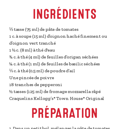
INGRÉDIENTS
⅓ tasse (75 ml)
de pâte de tomates
1 c. à soupe (15 ml)
d’oignon haché finement ou
d’oignon vert tranché
1 ½ c. (8 ml)
à thé d'eau
¾ c. à thé (4 ml)
de feuilles d’origan séchées
¼ c. à thé (1 ml)
de feuilles de basilic séchées
⅛ c. à thé (0,5 ml)
de poudre d’ail
Une pincée de poivre
18
tranches de pepperoni
½ tasses (125 ml)
de fromage mozzarella râpé
Craquelins Kellogg’s* Town House* Original
PRÉPARATION
1. Dans un petit bol, mélanger la pâte de tomates,