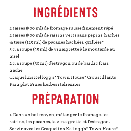
INGRÉDIENTS
2 tasses (500 ml)
de fromage suisse finement râpé
2 tasses (500 ml)
de raisins verts sans pépins, hachés
½ tasse (125 ml)
de pacanes hachées, grillées*
3 c. à soupe (45 ml)
de vinaigrette à la moutarde au
miel
2 c. à soupe (30 ml)
d’estragon ou de basilic frais,
haché
Craquelins Kellogg’s* Town House* Croustillants
Pain plat Fines herbes italiennes
PRÉPARATION
1. Dans un bol moyen, mélanger le fromage, les
raisins, les pacanes, la vinaigrette et l’estragon.
Servir avec les Craquelins Kellogg’s* Town House*