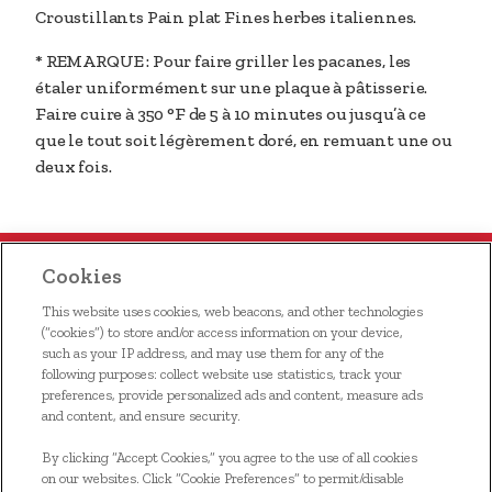
Croustillants Pain plat Fines herbes italiennes.
* REMARQUE : Pour faire griller les pacanes, les
étaler uniformément sur une plaque à pâtisserie.
Faire cuire à 350 °F de 5 à 10 minutes ou jusqu’à ce
que le tout soit légèrement doré, en remuant une ou
deux fois.
Cookies
This website uses cookies, web beacons, and other technologies
(“cookies”) to store and/or access information on your device,
such as your IP address, and may use them for any of the
following purposes: collect website use statistics, track your
ACCUEIL
preferences, provide personalized ads and content, measure ads
and content, and ensure security.
NOS ALIMENTS
By clicking “Accept Cookies,” you agree to the use of all cookies
on our websites. Click “Cookie Preferences” to permit/disable
S'INSCRIRE