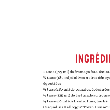
INGRÉDI
1 tasse (375 ml)
de fromage feta, émiet
¾ tasse (180 ml)
d’olives noires dénoy
égouttées
¾ tasse(180 ml)
de tomates, épépinées
½ tasse (125 ml)
de tartinade au fromag
¼ tasse (60 ml)
de basilic frais, haché
Craquelins Kellogg’s* Town House* 