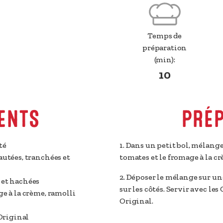
Temps de
préparation
(min):
10
ENTS
PRÉ
té
1. Dans un petit bol, mélanger
autées, tranchées et
tomates et le fromage à la c
2. Déposer le mélange sur une 
 et hachées
sur les côtés. Servir avec l
e à la crème, ramolli
Original.
Original