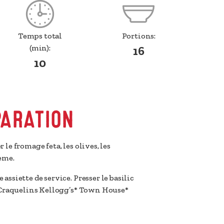
Temps total
Portions:
(min):
16
10
PARATION
 le fromage feta, les olives, les
rème.
assiette de service. Presser le basilic
es Craquelins Kellogg’s* Town House*