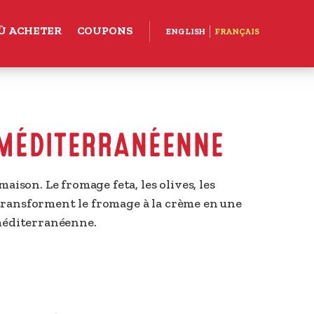
Ù ACHETER
COUPONS
ENGLISH
FRANÇAIS
MÉDITERRANÉENNE
ison. Le fromage feta, les olives, les 
s transforment le fromage à la crème en une 
méditerranéenne.